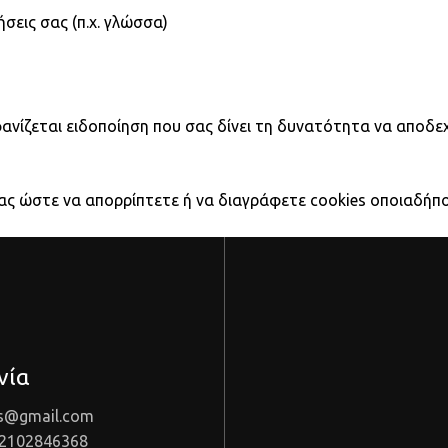
σεις σας (π.χ. γλώσσα)
νίζεται ειδοποίηση που σας δίνει τη δυνατότητα να αποδεχ
σας ώστε να απορρίπτετε ή να διαγράφετε cookies οποιαδήπο
νία
as@gmail.com
 2102846368