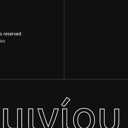
s reserved.
ies
μινίου