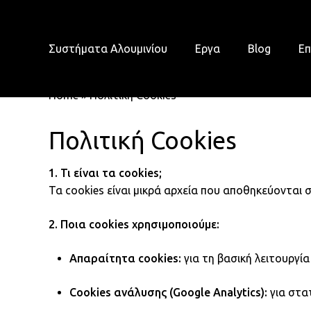
Skip
to
main
Συστήματα Αλουμινίου
Εργα
Blog
Επ
content
Home
»
Πολιτική Cookies
Πολιτική Cookies
1. Τι είναι τα cookies;
Τα cookies είναι μικρά αρχεία που αποθηκεύονται
2. Ποια cookies χρησιμοποιούμε:
Απαραίτητα cookies:
για τη βασική λειτουργία
Cookies ανάλυσης (Google Analytics):
για στα