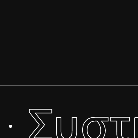
Συστ
·