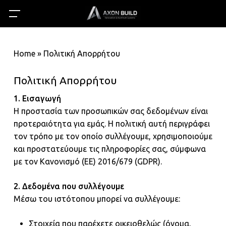
Skip
Menu
Menu
to
search
acc
main
content
Home
»
Πολιτική Απορρήτου
Πολιτική Απορρήτου
1. Εισαγωγή
Η προστασία των προσωπικών σας δεδομένων είναι
προτεραιότητα για εμάς. Η πολιτική αυτή περιγράφει
τον τρόπο με τον οποίο συλλέγουμε, χρησιμοποιούμε
και προστατεύουμε τις πληροφορίες σας, σύμφωνα
με τον Κανονισμό (ΕΕ) 2016/679 (GDPR).
2. Δεδομένα που συλλέγουμε
Μέσω του ιστότοπου μπορεί να συλλέγουμε:
Στοιχεία που παρέχετε οικειοθελώς (όνομα,