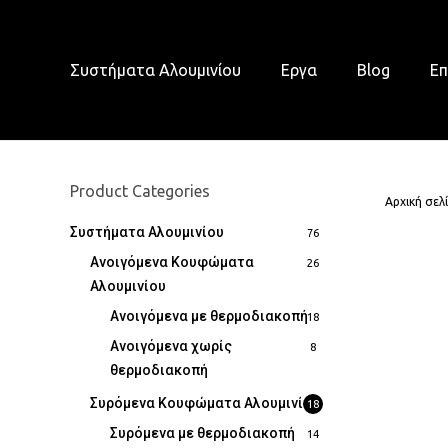
Skip
to
main
Συστήματα Αλουμινίου
Εργα
Blog
Επ
content
Product Categories
Αρχική σελ
Συστήματα Αλουμινίου
76
Ανοιγόμενα Κουφώματα
26
Αλουμινίου
Ανοιγόμενα με θερμοδιακοπή
18
Ανοιγόμενα χωρίς
8
θερμοδιακοπή
Συρόμενα Κουφώματα Αλουμινίου
18
Συρόμενα με θερμοδιακοπή
14