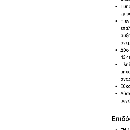
Τυπο
εμφα
Η ε
επαλ
αυξ
ανεμ
Δύο 
45º 
Πλη
μηχα
ανα
Εύκο
Λύσε
μεγ
Eπιδό