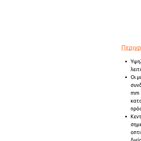
Περιγ
Υψηλ
λειτ
Οι μ
συν
mm 
κατα
πρό
Κεν
σημε
οπτι
διεί