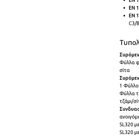
EN 
EN 
EN 1
C3/
Τυπολ
Συρόμεν
Φύλλα φ
σίτα
Συρόμεν
1 Φύλλο 
Φύλλα τ
τζάμι/σ
Συνδυασ
ανοιγόμ
SL320 μ
SL320 μ