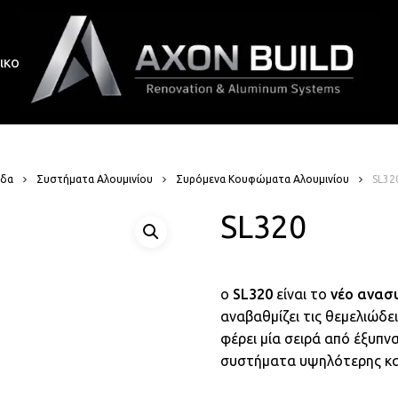
ικοινωνία
ίδα
Συστήματα Αλουμινίου
Συρόμενα Κουφώματα Αλουμινίου
SL32
SL320
ο
SL320
είναι το
νέο ανασ
αναβαθμίζει τις θεμελιώδε
φέρει μία σειρά από έξυπν
συστήματα υψηλότερης κα