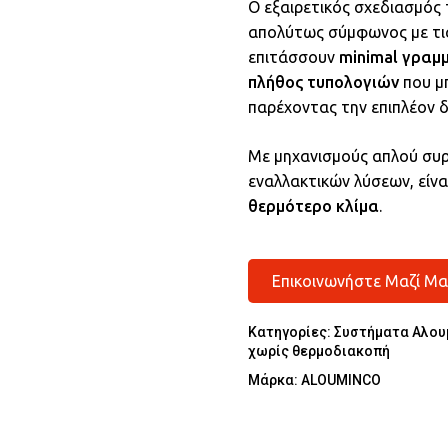
O εξαιρετικός σχεδιασμός τ
απολύτως σύμφωνος με τις
επιτάσσουν
minimal γραμ
πλήθος τυπολογιών
που μπ
παρέχοντας την επιπλέον 
Με μηχανισμούς απλού συρ
εναλλακτικών λύσεων, είνα
θερμότερο κλίμα
.
Επικοινωνήστε Μαζί Μα
Κατηγορίες:
Συστήματα Αλου
χωρίς θερμοδιακοπή
Μάρκα:
ALOUMINCO