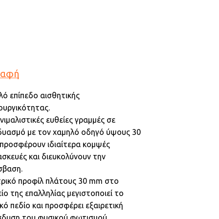
ραφή
ό επίπεδο αισθητικής
ουργικότητας.
ινιμαλιστικές ευθείες γραμμές σε
δυασμό με τον χαμηλό οδηγό ύψους 30
προσφέρουν ιδιαίτερα κομψές
σκευές και διευκολύνουν την
σβαση.
τρικό προφίλ πλάτους 30 mm στο
ίο της επαλληλίας μεγιστοποιεί το
κό πεδίο και προσφέρει εξαιρετική
σδυση του φυσικού φωτισμού.