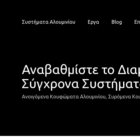
Skip
to
main
Συστήματα Αλουμινίου
Εργα
Blog
Επ
content
Αναβαθμίστε το Δια
Σύγχρονα Συστήματ
Ανοιγόμενα Κουφώματα Αλουμινίου
,
Συρόμενα Κο