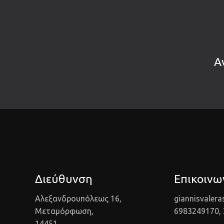
Α
Διεύθυνση
Επικοινω
Αλεξανδρουπόλεως 16,
giannisvaler
Μεταμόρφωση,
6983249170,
14451