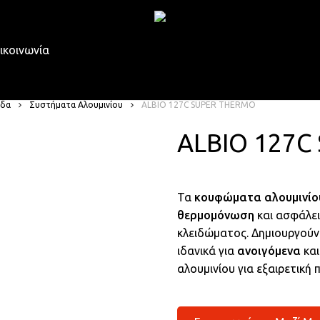
ικοινωνία
ίδα
Συστήματα Αλουμινίου
ALBIO 127C SUPER THERMO
ALBIO 127C
Τα
κουφώματα αλουμινίο
θερμομόνωση
και ασφάλει
κλειδώματος. Δημιουργού
ιδανικά για
ανοιγόμενα
κα
αλουμινίου για εξαιρετική 