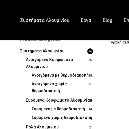
Skip
to
main
Συστήματα Αλουμινίου
Εργα
Blog
Επ
content
Product Categories
Αρχική σελ
Συστήματα Αλουμινίου
76
Ανοιγόμενα Κουφώματα
26
Αλουμινίου
Ανοιγόμενα με θερμοδιακοπή
18
Ανοιγόμενα χωρίς
8
θερμοδιακοπή
Συρόμενα Κουφώματα Αλουμινίου
18
Συρόμενα με θερμοδιακοπή
14
Συρόμενα χωρίς θερμοδιακοπή
4
Ρολά Αλουμινίου
2