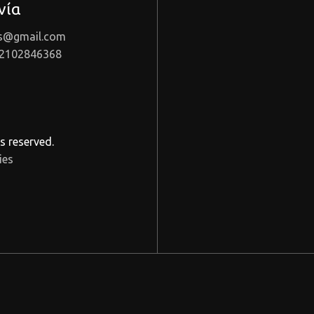
νία
as@gmail.com
 2102846368
s reserved.
ies