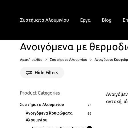
Skip
to
main
Συστήματα Αλουμινίου
Εργα
Blog
Επ
content
Ανοιγόμενα με θερμοδ
Αρχική σελίδα
Συστήματα Αλουμινίου
Ανοιγόμενα Κουφώμ
Hide
Filters
Product Categories
Ανοιγόμεν
αντοχή, ιδ
Συστήματα Αλουμινίου
76
Ανοιγόμενα Κουφώματα
26
Αλουμινίου