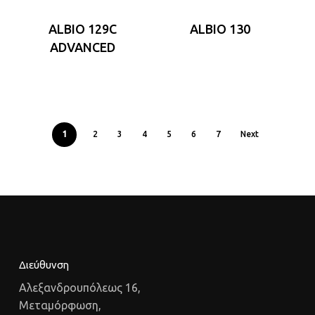
ALBIO 129C
ALBIO 130
ADVANCED
1
2
3
4
5
6
7
Next
Διεύθυνση
Αλεξανδρουπόλεως 16,
Μεταμόρφωση,