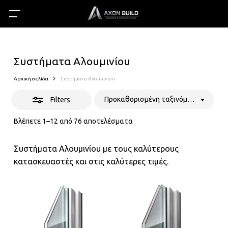
Skip
Menu
Menu
to
Close
search
acc
main
Filters
content
Συστήματα Αλουμινίου
Αρχική σελίδα
Συστήματα Αλουμινίου
Προκαθορισμένη ταξινόμηση
Filters
Βλέπετε 1–12 από 76 αποτελέσματα
Συστήματα Αλουμινίου με τους καλύτερους
κατασκευαστές και στις καλύτερες τιμές.